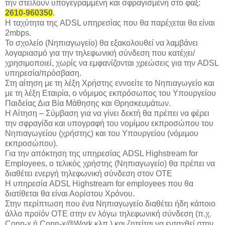
την στείλουν υπογεγραμμένη και σφραγισμένη στο φαξ:
2610-960350
.
Η ταχύτητα της ADSL υπηρεσίας που θα παρέχεται θα είναι
2mbps.
Το σχολείο (Νηπιαγωγείο) θα εξακολουθεί να λαμβάνει
λογαριασμό για την τηλεφωνική σύνδεση που κατέχει/
χρησιμοποιεί, χωρίς να εμφανίζονται χρεώσεις για την ADSL
υπηρεσία/πρόσβαση.
Στη αίτηση με τη λέξη Χρήστης εννοείτε το Νηπιαγωγείο και
με τη λέξη Εταιρία, ο νόμιμος εκπρόσωπος του Υπουργείου
Παιδείας Δια Βία Μάθησης και Θρησκευμάτων.
Η Αίτηση – Σύμβαση για να γίνει δεκτή θα πρέπει να φέρει
την σφραγίδα και υπογραφή του νομίμου εκπροσώπου του
Νηπιαγωγείου (χρήστης) και του Υπουργείου (νόμιμου
εκπροσώπου).
Για την απόκτηση της υπηρεσίας ADSL Highstream for
Employees, ο τελικός χρήστης (Νηπιαγωγείο) θα πρέπει να
διαθέτει ενεργή τηλεφωνική σύνδεση στον ΟΤΕ
Η υπηρεσία ADSL Highstream for employees που θα
διατίθεται θα είναι Αορίστου Χρόνου.
Στην περίπτωση που ένα Νηπιαγωγείο διαθέτει ήδη κάποιο
άλλο προϊόν ΟΤΕ στην εν λόγω τηλεφωνική σύνδεση (π.χ.
Conn-x ή Conn-x@Work κλπ.) και ζητείται να ενταχθεί στην