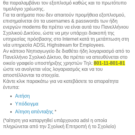
θα παραλαμβάνει τον εξοπλισμό καθώς και το πρωτότυπο
τιμολόγιο χρέωσης.
Για τα αιτήματα που δεν απαιτούν προμήθεια εξοπλισμού,
επισημαίνεται ότι τα usernames & passwords των ήδη
ενεργών modems θα πρέπει να είναι αυτά του Πανελλήνιου
Σχολικού Δικτύου, ώστε να μην υπάρχει διακοπή της
υπηρεσίας πρόσβασης στο Internet κατά τη μετάπτωση στη
νέα υπηρεσία ADSL Highstream for Employees.
Αν κάποιο Νηπιαγωγείο δε διαθέτει ήδη λογαριασμό από το
Πανελλήνιο Σχολικό Δίκτυο, θα πρέπει να απευθύνεται στο
οικείο γραφείο υποστήριξης χρηστών Τηλ:
801-11-801-81
ώστε να ανοίγεται νέος λογαριασμός και να του
αποστέλλονται τα στοιχεία.
Κάντε κλικ παρακάτω για να κατεβάσετε τα απαραίτητα
έντυπα:
Αιτήση
Υπόδειγμα
Αίτηση απένταξης
*
(*αίτηση για καταργηθεί υπάρχουσα adsl η οποία
πληρώνεται από την Σχολική Επιτροπή ή το Σχολείο)