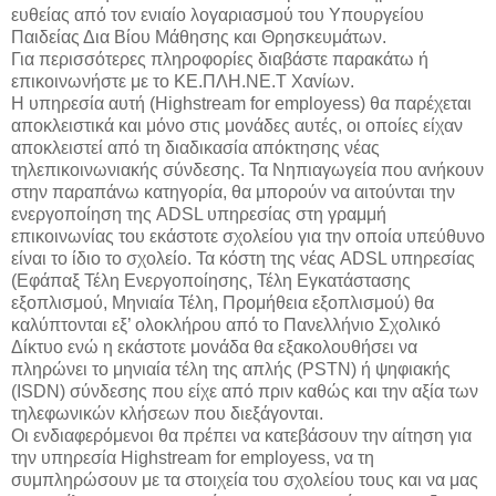
ευθείας από τον ενιαίο λογαριασμού του Υπουργείου
Παιδείας Δια Βίου Μάθησης και Θρησκευμάτων.
Για περισσότερες πληροφορίες διαβάστε παρακάτω ή
επικοινωνήστε με το ΚΕ.ΠΛΗ.ΝΕ.Τ Χανίων.
Η υπηρεσία αυτή (Highstream for employess) θα παρέχεται
αποκλειστικά και μόνο στις μονάδες αυτές, οι οποίες είχαν
αποκλειστεί από τη διαδικασία απόκτησης νέας
τηλεπικοινωνιακής σύνδεσης. Τα Νηπιαγωγεία που ανήκουν
στην παραπάνω κατηγορία, θα μπορούν να αιτούνται την
ενεργοποίηση της ADSL υπηρεσίας στη γραμμή
επικοινωνίας του εκάστοτε σχολείου για την οποία υπεύθυνο
είναι το ίδιο το σχολείο. Τα κόστη της νέας ADSL υπηρεσίας
(Εφάπαξ Τέλη Ενεργοποίησης, Τέλη Εγκατάστασης
εξοπλισμού, Μηνιαία Τέλη, Προμήθεια εξοπλισμού) θα
καλύπτονται εξ’ ολοκλήρου από το Πανελλήνιο Σχολικό
Δίκτυο ενώ η εκάστοτε μονάδα θα εξακολουθήσει να
πληρώνει το μηνιαία τέλη της απλής (PSTN) ή ψηφιακής
(ISDN) σύνδεσης που είχε από πριν καθώς και την αξία των
τηλεφωνικών κλήσεων που διεξάγονται.
Οι ενδιαφερόμενοι θα πρέπει να κατεβάσουν την αίτηση για
την υπηρεσία Highstream for employess, να τη
συμπληρώσουν με τα στοιχεία του σχολείου τους και να μας