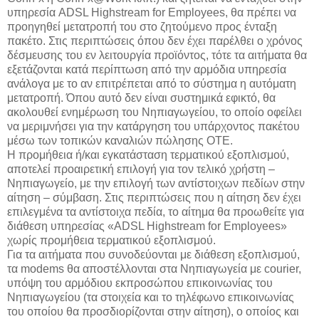
υπηρεσία ADSL Highstream for Employees, θα πρέπει να
προηγηθεί μετατροπή του στο ζητούμενο προς ένταξη
πακέτο. Στις περιπτώσεις όπου δεν έχει παρέλθει ο χρόνος
δέσμευσης του εν λειτουργία προϊόντος, τότε τα αιτήματα θα
εξετάζονται κατά περίπτωση από την αρμόδια υπηρεσία
ανάλογα με το αν επιτρέπεται από το σύστημα η αυτόματη
μετατροπή. Όπου αυτό δεν είναι συστημικά εφικτό, θα
ακολουθεί ενημέρωση του Νηπιαγωγείου, το οποίο οφείλει
να μεριμνήσει για την κατάργηση του υπάρχοντος πακέτου
μέσω των τοπικών καναλιών πώλησης ΟΤΕ.
Η προμήθεια ή/και εγκατάσταση τερματικού εξοπλισμού,
αποτελεί προαιρετική επιλογή για τον τελικό χρήστη –
Νηπιαγωγείο, με την επιλογή των αντίστοιχων πεδίων στην
αίτηση – σύμβαση. Στις περιπτώσεις που η αίτηση δεν έχει
επιλεγμένα τα αντίστοιχα πεδία, το αίτημα θα προωθείτε για
διάθεση υπηρεσίας «ADSL Highstream for Employees»
χωρίς προμήθεια τερματικού εξοπλισμού.
Για τα αιτήματα που συνοδεύονται με διάθεση εξοπλισμού,
τα modems θα αποστέλλονται στα Νηπιαγωγεία με courier,
υπόψη του αρμόδιου εκπροσώπου επικοινωνίας του
Νηπιαγωγείου (τα στοιχεία και το τηλέφωνο επικοινωνίας
του οποίου θα προσδιορίζονται στην αίτηση), ο οποίος και