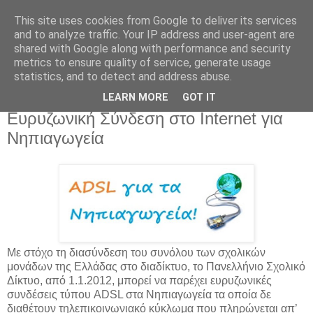
This site uses cookies from Google to deliver its services
and to analyze traffic. Your IP address and user-agent are
shared with Google along with performance and security
metrics to ensure quality of service, generate usage
statistics, and to detect and address abuse.
LEARN MORE
GOT IT
Παρασκευή 3 Μαΐου 2013
Ευρυζωνική Σύνδεση στο Internet για
Νηπιαγωγεία
Με στόχο τη διασύνδεση του συνόλου των σχολικών
μονάδων της Ελλάδας στο διαδίκτυο, το Πανελλήνιο Σχολικό
Δίκτυο, από 1.1.2012, μπορεί να παρέχει ευρυζωνικές
συνδέσεις τύπου ADSL στα Νηπιαγωγεία τα οποία δε
διαθέτουν τηλεπικοινωνιακό κύκλωμα που πληρώνεται απ’