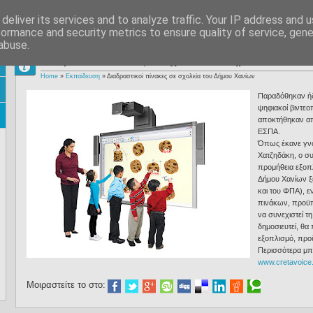
deliver its services and to analyze traffic. Your IP address and 
formance and security metrics to ensure quality of service, gen
Αρχή
Υπηρεσίες
Powered by ΚΕΠΛΗΝΕΤ
Υπηρεσίες Π
abuse.
Διαδραστικοί πίνακες σε σχολεία του Δήμου Χανίων
Home
»
Εκπαίδευση
»
Διαδραστικοί πίνακες σε σχολεία του Δήμου Χανίων
Παραδόθηκαν ήδη
ψηφιακοί βιντεο
αποκτήθηκαν απ
ΕΣΠΑ.
Όπως έκανε γνω
Χατζηδάκη, ο σ
προμήθεια εξοπλ
Δήμου Χανίων ξ
και του ΦΠΑ), 
πινάκων, προϋπο
να συνεχιστεί τ
δημοσιευτεί, θα
εξοπλισμό, προ
Περισσότερα μπο
www.cretavoice.
Μοιραστείτε το στο: