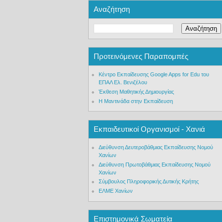
Αναζήτηση
Προτεινόμενες Παραπομπές
Κέντρο Εκπαίδευσης Google Apps for Edu του
ΕΠΑΛ Ελ. Βενιζέλου
Έκθεση Μαθητικής Δημιουργίας
Η Μαντινάδα στην Εκπαίδευση
Εκπαιδευτικοί Οργανισμοί - Χανιά
Διεύθυνση Δευτεροβάθμιας Εκπαίδευσης Νομού
Χανίων
Διεύθυνση Πρωτοβάθμιας Εκπαίδευσης Νομού
Χανίων
Σύμβουλος Πληροφορικής Δυτικής Κρήτης
ΕΛΜΕ Χανίων
Επιστημονικά Σωματεία