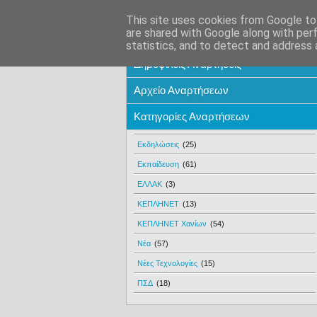
This site uses cookies from Google to 
are shared with Google along with per
statistics, and to detect and address 
Δημοφιλείς Αναρτήσεις
Αρχείο Αναρτήσεων
Κατηγορίες Αναρτήσεων
Εκδηλώσεις
(25)
Εκπαίδευση
(61)
ΕΛΛΑΚ
(3)
ΚΕΠΛΗΝΕΤ
(13)
ΚΕΠΛΗΝΕΤ Χανίων
(54)
Νέα
(57)
Νέες Τεχνολογίες
(15)
ΠΣΔ
(18)