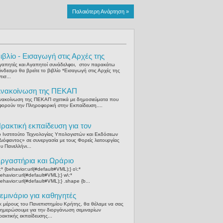
Παλαιότερη Ανάρτηση »
ιβλίο - Εισαγωγή στις Αρχές της
πιστήμης των Η/Υ
γαπητές και Αγαπητοί συνάδελφοι, στον παρακάτω
ύνδεσμο θα βρείτε το βιβλίο *Εισαγωγή στις Αρχές της
ισ...
νακοίνωση της ΠΕΚΑΠ
νακοίνωση της ΠΕΚΑΠ σχετικά με δημοσιεύματα που
φορούν την Πληροφορική στην Εκπαίδευση....
ρακτική εκπαίδευση για τον
κπαιδευτικό Πληροφορικής
ο Ινστιτούτο Τεχνολογίας Υπολογιστών και Εκδόσεων
Διόφαντος» σε συνεργασία με τους Φορείς λειτουργίας
υ Πανελλήνι...
ργαστήρια και Ωράριο
κπαιδευτικών Δευτεροβάθμιας
:* {behavior:url(#default#VML);} o\:*
behavior:url(#default#VML);} w\:*
κπαίδευσης
behavior:url(#default#VML);} .shape {b...
εμινάριο για καθηγητές
ληροφορικής
κ μέρους του Πανεπιστημίου Κρήτης, θα θέλαμε να σας
νημερώσουμε για την διοργάνωση σεμιναρίων
ρακτικής εκπαίδευσης...