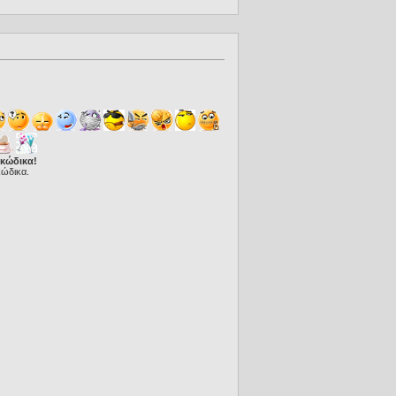
 κώδικα!
κώδικα.