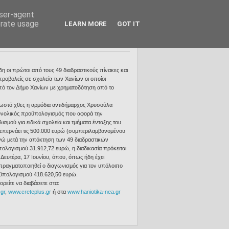
user-agent
erate usage
ΣΔ
Επικοινωνία
LEARN MORE
GOT IT
 οι πρώτοι από τους 49 διαδραστικούς πίνακες και
προβολείς σε σχολεία των Χανίων οι οποίοι
ό τον Δήμο Χανίων με χρηματοδότηση από το
στό χθες η αρμόδια αντιδήμαρχος Χρυσούλα
υνολικός προϋπολογισμός που αφορά την
ισμού για ειδικά σχολεία και τμήματα ένταξης του
επερνάει τις 500.000 ευρώ (συμπεριλαμβανομένου
ενώ μετά την απόκτηση των 49 διαδραστικών
λογισμού 31.912,72 ευρώ, η διαδικασία πρόκειται
η Δευτέρα, 17 Ιουνίου, όπου, όπως ήδη έχει
 πραγματοποιηθεί ο διαγωνισμός για τον υπόλοιπο
ϋπολογισμού 418.620,50 ευρώ.
ρείτε να διαβάσετε στα:
gr
,
www.creteplus.gr
ή στα
www.haniotika-nea.gr