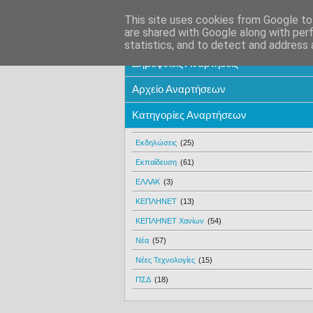
This site uses cookies from Google to 
are shared with Google along with per
statistics, and to detect and address 
Δημοφιλείς Αναρτήσεις
Αρχείο Αναρτήσεων
Κατηγορίες Αναρτήσεων
Εκδηλώσεις
(25)
Εκπαίδευση
(61)
ΕΛΛΑΚ
(3)
ΚΕΠΛΗΝΕΤ
(13)
ΚΕΠΛΗΝΕΤ Χανίων
(54)
Νέα
(57)
Νέες Τεχνολογίες
(15)
ΠΣΔ
(18)