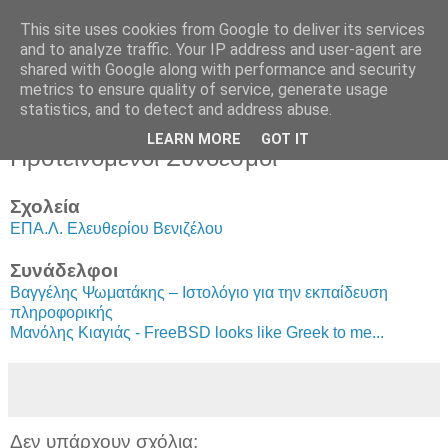
This site uses cookies from Google to deliver its services
and to analyze traffic. Your IP address and user-agent are
shared with Google along with performance and security
metrics to ensure quality of service, generate usage
statistics, and to detect and address abuse.
LEARN MORE
GOT IT
Προτεινόμενοι Σύνδεσμοι
Σχολεία
ΕΠΑ.Λ. Ελευθερίου Βενιζέλου
Συνάδελφοι
Βαγγέλης Ψωματάκης – Ιστολόγιο για την εκπαίδευση
πληροφορικής
Μανόλης Κιαγιάς - FreeBSD looks like Greek to me...
Δεν υπάρχουν σχόλια: