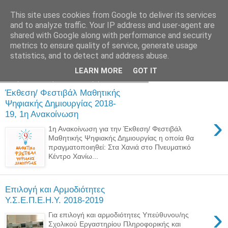
This site uses cookies from Google to deliver its services
and to analyze traffic. Your IP address and user-agent are
shared with Google along with performance and security
metrics to ensure quality of service, generate usage
statistics, and to detect and address abuse.
LEARN MORE
GOT IT
Παρασκευή 5 Οκτωβρίου 2018
Έκθεση/ Φεστιβάλ Μαθητικής
Ψηφιακής Δημιουργίας 2018-
19, 1η Ανακοίνωση
›
1η Ανακοίνωση για την Έκθεση/ Φεστιβάλ
Μαθητικής Ψηφιακής Δημιουργίας η οποία θα
πραγματοποιηθεί: Στα Χανιά στο Πνευματικό
Κέντρο Χανίω...
Επιλογή και Αρμοδιότητες
Y.Σ.Ε.Π.Ε.Η.Υ. 2018-2019
›
Για επιλογή και αρμοδιότητες Υπεύθυνου/ης
Σχολικού Εργαστηρίου Πληροφορικής και