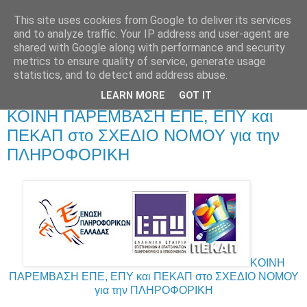
This site uses cookies from Google to deliver its services
and to analyze traffic. Your IP address and user-agent are
shared with Google along with performance and security
metrics to ensure quality of service, generate usage
statistics, and to detect and address abuse.
LEARN MORE
GOT IT
Δευτέρα 19 Αυγούστου 2013
ΚΟΙΝΗ ΠΑΡΕΜΒΑΣΗ ΕΠΕ, ΕΠΥ και
ΠΕΚΑΠ στο ΣΧΕΔΙΟ ΝΟΜΟΥ για την
ΠΛΗΡΟΦΟΡΙΚΗ
ΚΟΙΝΗ
ΠΑΡΕΜΒΑΣΗ ΕΠΕ, ΕΠΥ και ΠΕΚΑΠ στο ΣΧΕΔΙΟ ΝΟΜΟΥ
για την ΠΛΗΡΟΦΟΡΙΚΗ